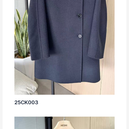
25CK003