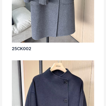
25CK002