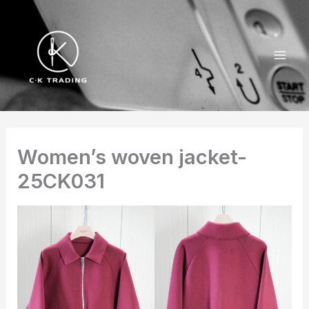
跳
至
内
容
Women’s woven jacket-
25CK031